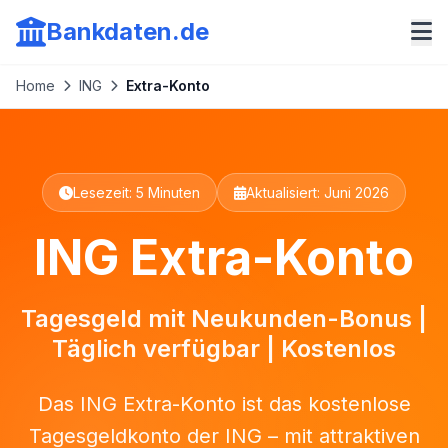
Bankdaten.de
Home
ING
Extra-Konto
Lesezeit: 5 Minuten
Aktualisiert: Juni 2026
ING Extra-Konto
Tagesgeld mit Neukunden-Bonus |
Täglich verfügbar | Kostenlos
Das ING Extra-Konto ist das kostenlose
Tagesgeldkonto der ING – mit attraktiven