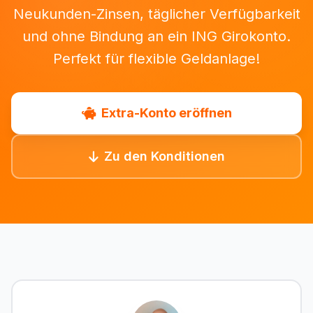
Neukunden-Zinsen, täglicher Verfügbarkeit
und ohne Bindung an ein ING Girokonto.
Perfekt für flexible Geldanlage!
Extra-Konto eröffnen
Zu den Konditionen