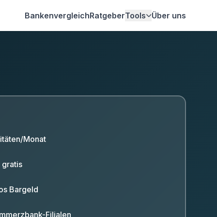
Bankenvergleich
Ratgeber
Tools
Über uns
vitäten/Monat
 gratis
os Bargeld
mmerzbank-Filialen