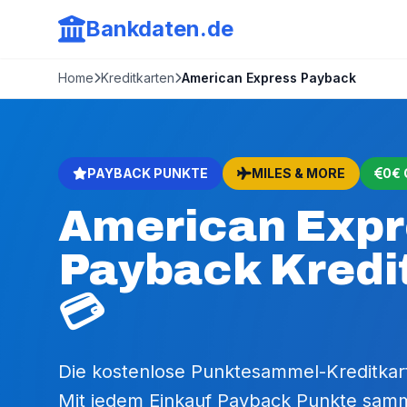
Bankdaten.de
Home
Kreditkarten
American Express Payback
PAYBACK PUNKTE
MILES & MORE
0€
American Exp
Payback Kredi
💳
Die kostenlose Punktesammel-Kreditkart
Mit jedem Einkauf Payback Punkte samm