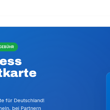
 GEBÜHR
ress
tkarte
e für Deutschland!
eln, bei Partnern