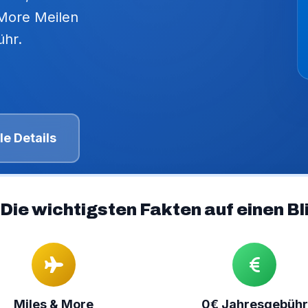
 More Meilen
hr.
le Details
Die wichtigsten Fakten auf einen Bl
Miles & More
0€ Jahresgebühr