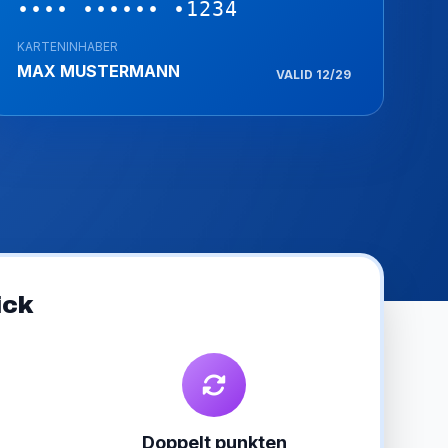
•••• •••••• •1234
KARTENINHABER
MAX MUSTERMANN
VALID 12/29
ick
Doppelt punkten