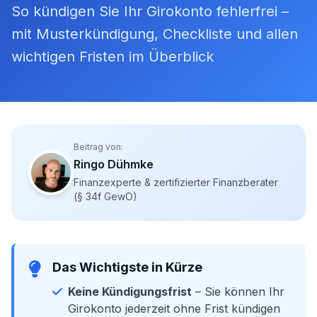
So kündigen Sie Ihr Girokonto fehlerfrei –
mit Musterkündigung, Checkliste und allen
wichtigen Fristen im Überblick
Beitrag von:
Ringo Dühmke
Finanzexperte & zertifizierter Finanzberater
(§ 34f GewO)
Das Wichtigste in Kürze
Keine Kündigungsfrist
– Sie können Ihr
Girokonto jederzeit ohne Frist kündigen