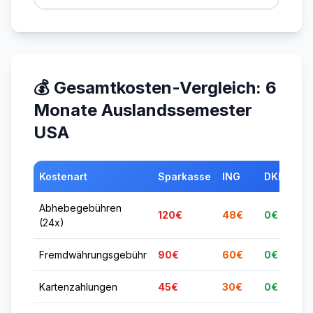
💰 Gesamtkosten-Vergleich: 6
Monate Auslandssemester
USA
Kostenart
Sparkasse
ING
DKB
Abhebegebühren
120€
48€
0€
(24x)
Fremdwährungsgebühr
90€
60€
0€
Kartenzahlungen
45€
30€
0€