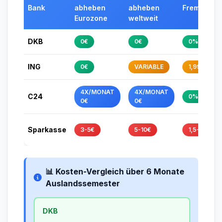
Bank
abheben
abheben
Fremdwähr
Eurozone
weltweit
DKB
0€
0€
0%
ING
0€
VARIABLE
1,99%
4X/MONAT
4X/MONAT
C24
0%
0€
0€
Sparkasse
3-5€
5-10€
1,5-2%
📊 Kosten-Vergleich über 6 Monate
Auslandssemester
DKB