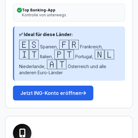
Top Banking-App
Kontrolle von unterwegs
✅ Ideal für diese Länder:
🇪🇸
🇫🇷
Spanien,
Frankreich,
🇮🇹
🇵🇹
🇳🇱
Italien,
Portugal,
🇦🇹
Niederlande,
Österreich und alle
anderen Euro-Länder
Jetzt ING-Konto eröffnen