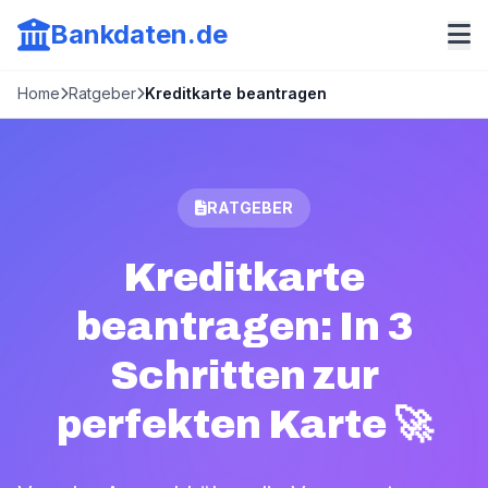
Bankdaten.de
Home
Ratgeber
Kreditkarte beantragen
RATGEBER
Kreditkarte
beantragen: In 3
Schritten zur
perfekten Karte 🚀