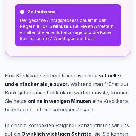
Zeitaufwand:
Der gesamte Antragsprozess dauert in der
Regel nur
10-15 Minuten
. Bei vielen Anbietern
erhalten Sie eine Sofortzusage und die Karte
kommt nach 3-7 Werktagen per Post!
Eine Kreditkarte zu beantragen ist heute
schneller
und einfacher als je zuvor
. Während man früher zur
Bank gehen und stundenlang warten musste, können
Sie heute
online in wenigen Minuten
eine Kreditkarte
beantragen – oft mit sofortiger Zusage!
In diesem kompakten Ratgeber konzentrieren wir uns
auf die
3 wirklich wichtigen Schritte
, die Sie kennen