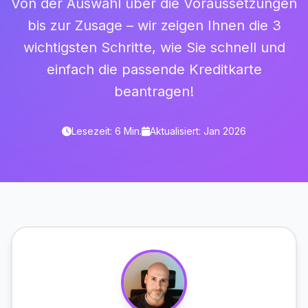
Von der Auswahl über die Voraussetzungen
bis zur Zusage – wir zeigen Ihnen die 3
wichtigsten Schritte, wie Sie schnell und
einfach die passende Kreditkarte
beantragen!
Lesezeit: 6 Min.
Aktualisiert: Jan 2026