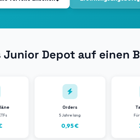
 Junior Depot auf einen B
läne
Orders
T
 ETFs
5 Jahre lang
Für
€
0,95 €