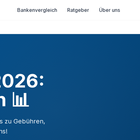
Bankenvergleich
Ratgeber
Über uns
2026:
 📊
es zu Gebühren,
ns!