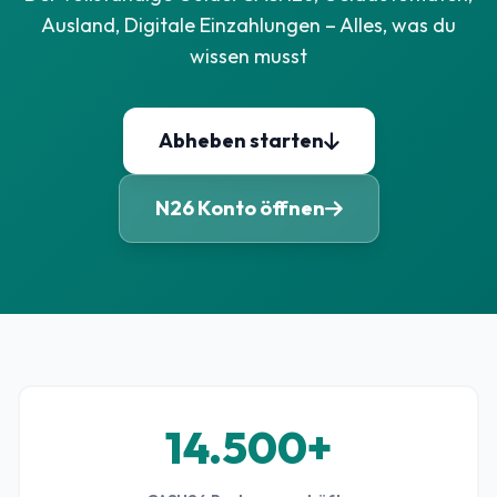
Ausland, Digitale Einzahlungen – Alles, was du
wissen musst
Abheben starten
N26 Konto öffnen
14.500+