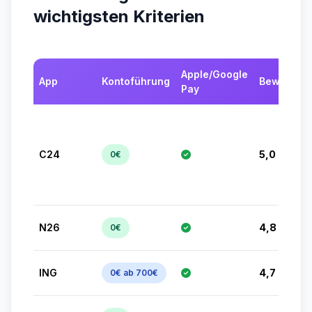
wichtigsten Kriterien
Apple/Google
App
Kontoführung
Bewertun
Pay
C24
5,0
0€
N26
4,8
0€
ING
4,7
0€ ab 700€