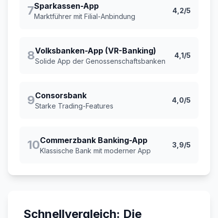
Sparkassen-App
7
4,2/5
Marktführer mit Filial-Anbindung
Volksbanken-App (VR-Banking)
8
4,1/5
Solide App der Genossenschaftsbanken
Consorsbank
9
4,0/5
Starke Trading-Features
Commerzbank Banking-App
10
3,9/5
Klassische Bank mit moderner App
Schnellvergleich: Die