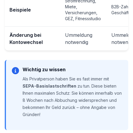
Stromrechnung,
Miete,
B2B-Zahlu
Beispiele
Versicherungen,
Geschäfts
GEZ, Fitnessstudio
Änderung bei
Ummeldung
Ummeldu
Kontowechsel
notwendig
notwendi
Wichtig zu wissen
Als Privatperson haben Sie es fast immer mit
SEPA-Basislastschriften
zu tun. Diese bieten
Ihnen maximalen Schutz: Sie können innerhalb von
8 Wochen nach Abbuchung widersprechen und
bekommen Ihr Geld zurück – ohne Angabe von
Gründen!