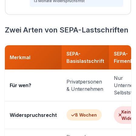
13 Monate Widerspruchsfrist
Zwei Arten von SEPA-Lastschriften
SEPA-
SEPA-
Merkmal
Basislastschrift
Firmenlas
Nur
Privatpersonen
Für wen?
Unterne
& Unternehmen
Selbststä
Kein
Widerspruchsrecht
8 Wochen
Wider