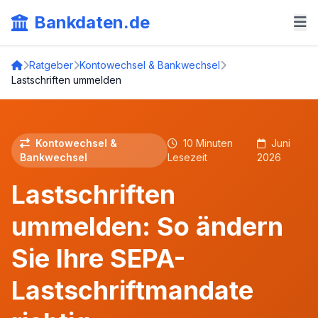
Bankdaten.de
Ratgeber
Kontowechsel & Bankwechsel
Lastschriften ummelden
Kontowechsel &
10 Minuten
Juni
Bankwechsel
Lesezeit
2026
Lastschriften
ummelden: So ändern
Sie Ihre SEPA-
Lastschriftmandate