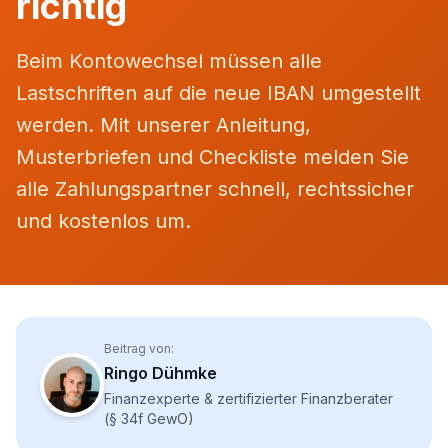
richtig
Beim Kontowechsel müssen alle
Lastschriften auf die neue IBAN umgestellt
werden. Mit unserer Anleitung,
Musterbriefen und Checkliste melden Sie
alle Zahlungspartner schnell, rechtssicher
und kostenlos um.
Beitrag von:
Ringo Dühmke
Finanzexperte & zertifizierter Finanzberater
(§ 34f GewO)