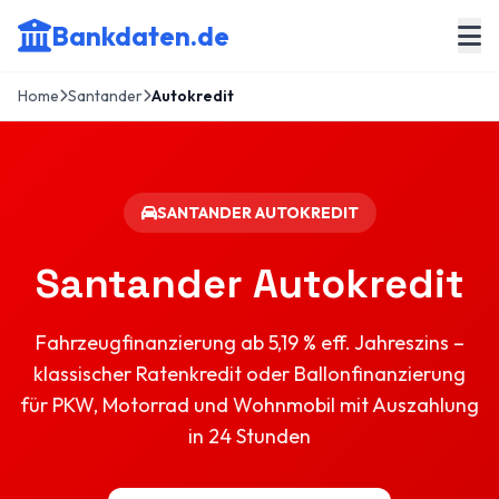
Bankdaten.de
Home
Santander
Autokredit
SANTANDER AUTOKREDIT
Santander Autokredit
Fahrzeugfinanzierung ab 5,19 % eff. Jahreszins –
klassischer Ratenkredit oder Ballonfinanzierung
für PKW, Motorrad und Wohnmobil mit Auszahlung
in 24 Stunden