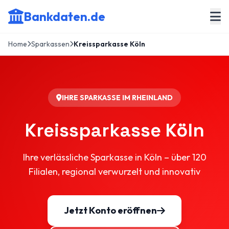
Bankdaten.de
Home
Sparkassen
Kreissparkasse Köln
IHRE SPARKASSE IM RHEINLAND
Kreissparkasse Köln
Ihre verlässliche Sparkasse in Köln – über 120
Filialen, regional verwurzelt und innovativ
Jetzt Konto eröffnen