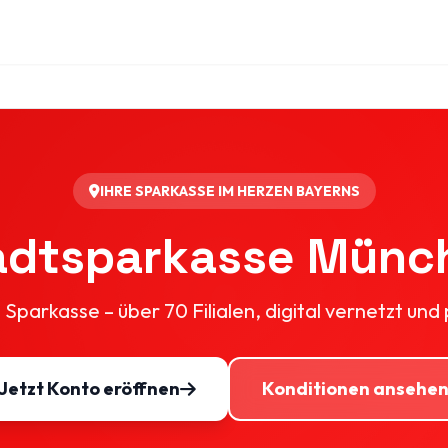
IHRE SPARKASSE IM HERZEN BAYERNS
adtsparkasse Münc
parkasse – über 70 Filialen, digital vernetzt und 
Jetzt Konto eröffnen
Konditionen ansehe