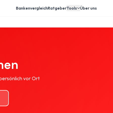
Bankenvergleich
Ratgeber
Tools
Über uns
hen
persönlich vor Ort
n