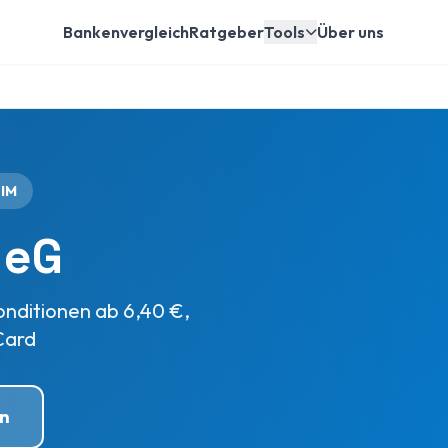
Bankenvergleich
Ratgeber
Tools
Über uns
IM
 eG
onditionen ab 6,40 €,
Card
n