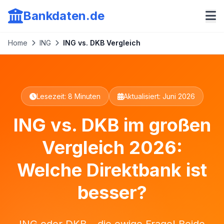
Bankdaten.de
Home
ING
ING vs. DKB Vergleich
Lesezeit: 8 Minuten
Aktualisiert: Juni 2026
ING vs. DKB im großen
Vergleich 2026:
Welche Direktbank ist
besser?