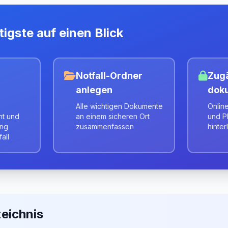
igste auf einen Blick
Notfall-Ordner
Zug
anlegen
dok
Alle wichtigen Dokumente
Onlin
ht und
an einem sicheren Ort
und P
ung
zusammenfassen
hinte
all
zeichnis