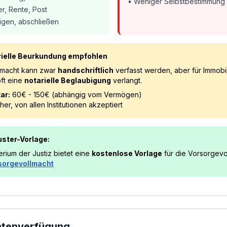
• Weniger Selbstbestimmung
r, Rente, Post
gen, abschließen
arielle Beurkundung empfohlen
lmacht kann zwar
handschriftlich
verfasst werden, aber für Immobi
ft eine
notarielle Beglaubigung
verlangt.
ar:
60€ - 150€ (abhängig vom Vermögen)
er, von allen Institutionen akzeptiert
ster-Vorlage:
rium der Justiz bietet eine
kostenlose Vorlage
für die Vorsorgevo
sorgevollmacht
entenverfügung