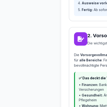
Ausweise vorl
Fertig:
Ab sofor
2. Vors
Die wichtigs
Die
Vorsorgevollm
für
alle Bereiche
: F
bevollmächtigte Pe
✅ Das deckt die
•
Finanzen:
Bankg
Versicherungen
•
Gesundheit:
Är
Pflegeheim
•
Wohnung:
Miet