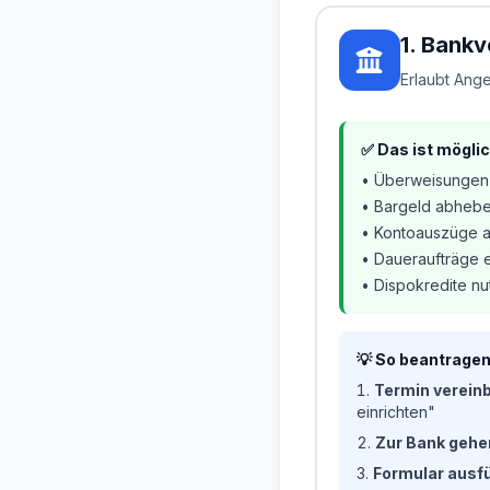
1. Bank
Erlaubt Ange
✅ Das ist mögli
• Überweisungen 
• Bargeld abheb
• Kontoauszüge 
• Daueraufträge e
• Dispokredite n
💡 So beantragen
Termin verein
einrichten"
Zur Bank gehe
Formular ausfü