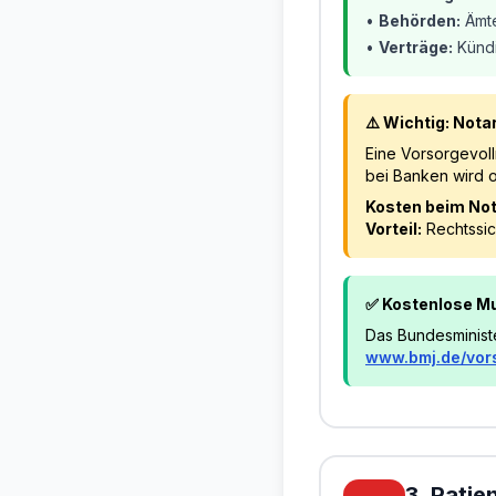
•
Behörden:
Ämte
•
Verträge:
Kündi
⚠️ Wichtig: Not
Eine Vorsorgevol
bei Banken wird o
Kosten beim Not
Vorteil:
Rechtssich
✅ Kostenlose Mu
Das Bundesministe
www.bmj.de/vor
3. Pati