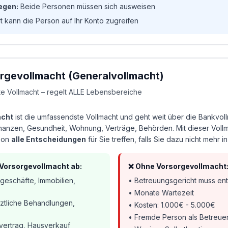
egen:
Beide Personen müssen sich ausweisen
t kann die Person auf Ihr Konto zugreifen
orgevollmacht (Generalvollmacht)
te Vollmacht – regelt ALLE Lebensbereiche
acht
ist die umfassendste Vollmacht und geht weit über die Bankvollm
inanzen, Gesundheit, Wohnung, Verträge, Behörden. Mit dieser Voll
rson
alle Entscheidungen
für Sie treffen, falls Sie dazu nicht mehr i
 Vorsorgevollmacht ab:
❌ Ohne Vorsorgevollmacht
eschäfte, Immobilien,
• Betreuungsgericht muss en
• Monate Wartezeit
ztliche Behandlungen,
• Kosten: 1.000€ - 5.000€
• Fremde Person als Betreue
vertrag, Hausverkauf