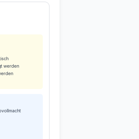
tisch
gt werden
 werden
ovollmacht
)