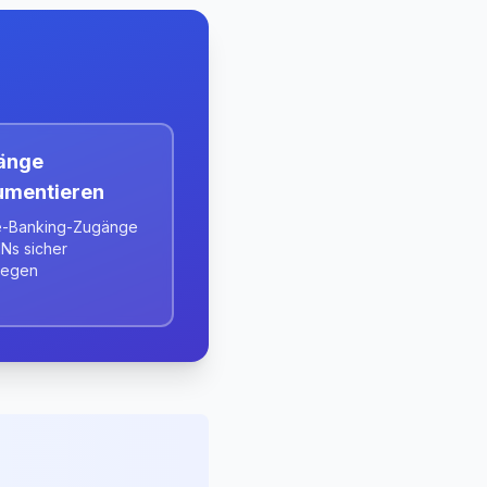
änge
umentieren
e-Banking-Zugänge
INs sicher
rlegen