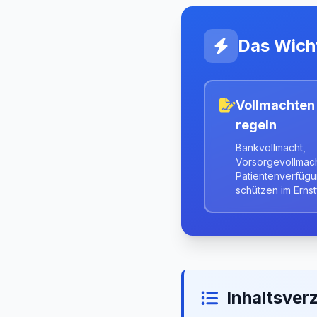
Das Wicht
Vollmachten
regeln
Bankvollmacht,
Vorsorgevollmac
Patientenverfüg
schützen im Ernstf
Inhaltsver