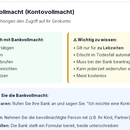
vollmacht (Kontovollmacht)
hörigen den Zugriff auf Ihr Girokonto
ch mit Bankvollmacht:
⚠️ Wichtig zu wissen:
tätigen
• Gilt nur für
zu Lebzeiten
en
• Erlischt im Todesfall automa
abrufen
• Muss bei der Bank beantra
inrichten
• Kann jederzeit widerrufen
utzen
• Meist kostenlos
 Sie die Bankvollmacht:
baren:
Rufen Sie Ihre Bank an und sagen Sie: "Ich möchte eine Kont
n:
Nehmen Sie die bevollmächtigte Person mit (z.B. Ihr Kind, Partner
llen:
Die Bank stellt ein Formular bereit, beide unterschreiben