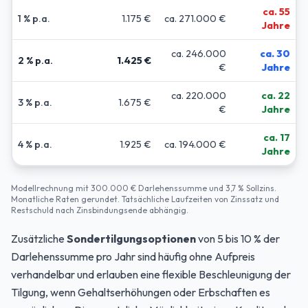
ca. 55
1 % p.a.
1.175 €
ca. 271.000 €
Jahre
ca. 246.000
ca. 30
2 % p.a.
1.425 €
€
Jahre
ca. 220.000
ca. 22
3 % p.a.
1.675 €
€
Jahre
ca. 17
4 % p.a.
1.925 €
ca. 194.000 €
Jahre
Modellrechnung mit 300.000 € Darlehenssumme und 3,7 % Sollzins.
Monatliche Raten gerundet. Tatsächliche Laufzeiten von Zinssatz und
Restschuld nach Zinsbindungsende abhängig.
Zusätzliche
Sondertilgungsoptionen
von 5 bis 10 % der
Darlehenssumme pro Jahr sind häufig ohne Aufpreis
verhandelbar und erlauben eine flexible Beschleunigung der
Tilgung, wenn Gehaltserhöhungen oder Erbschaften es