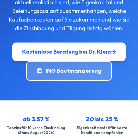
aktuell realistisch sind, wie Eigenkapital und
Beleihungsauslauf zusammenhängen, welche
Kaufnebenkosten auf Sie zukommen und wie Sie
die Zinsbindung und Tilgung richtig wählen.
Kostenlose Beratung bei Dr. Klein
ING Baufinanzierung
ab 3,57 %
20 bis 25 %
Topzins für 10 Jahre Zinsbindung
Eigenkapitalanteil für beste
(Stand August 2026)
Konditionen empfohlen