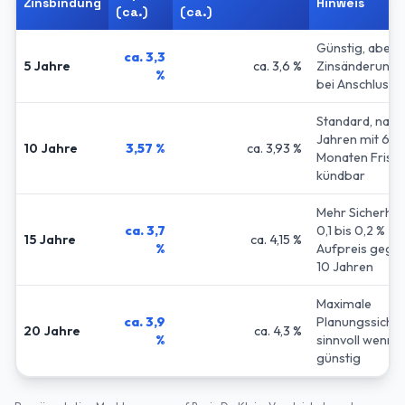
Zinsbindung
Hinweis
(ca.)
(ca.)
Günstig, aber 
ca. 3,3
5 Jahre
ca. 3,6 %
Zinsänderungsr
%
bei Anschluss
Standard, nach
Jahren mit 6
10 Jahre
3,57 %
ca. 3,93 %
Monaten Frist
kündbar
Mehr Sicherheit
ca. 3,7
0,1 bis 0,2 %
15 Jahre
ca. 4,15 %
%
Aufpreis gege
10 Jahren
Maximale
ca. 3,9
Planungssicher
20 Jahre
ca. 4,3 %
%
sinnvoll wenn a
günstig