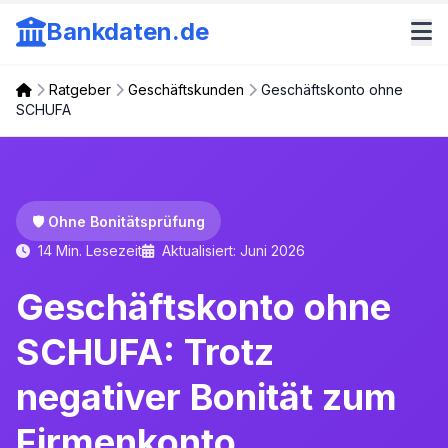
Bankdaten.de
Ratgeber
Geschäftskunden
Geschäftskonto ohne
SCHUFA
🛡️ Ohne Bonitätsprüfung
14 Min. Lesezeit
Aktualisiert: Juni 2026
Geschäftskonto ohne
SCHUFA: Trotz
negativer Bonität zum
Firmenkonto