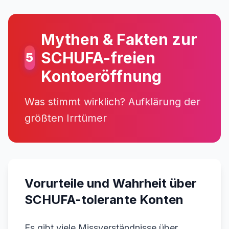
Mythen & Fakten zur
SCHUFA-freien
5
Kontoeröffnung
Was stimmt wirklich? Aufklärung der
größten Irrtümer
Vorurteile und Wahrheit über
SCHUFA-tolerante Konten
Es gibt viele Missverständnisse über