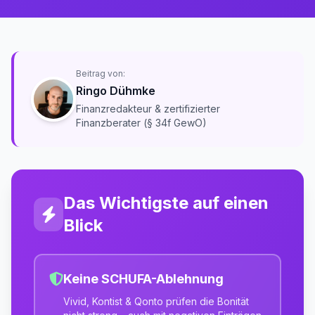
Beitrag von:
Ringo Dühmke
Finanzredakteur & zertifizierter
Finanzberater (§ 34f GewO)
Das Wichtigste auf einen
Blick
Keine SCHUFA-Ablehnung
Vivid, Kontist & Qonto prüfen die Bonität