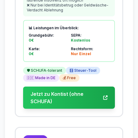
laufende Insolvenz oft möglich
❌ Nur bei Identitätsbetrug oder Geldwäsche-
Verdacht Ablehnung
📊 Leistungen im Überblick:
Grundgebühr:
SEPA:
0€
Kostenlos
Karte:
Rechtsform:
0€
Nur Einzel
🛡️ SCHUFA-tolerant
🧮 Steuer-Tool
🇩🇪 Made in DE
💰 Free
Jetzt zu Kontist (ohne
SCHUFA)