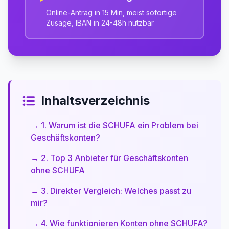
Online-Antrag in 15 Min, meist sofortige
Zusage, IBAN in 24-48h nutzbar
Inhaltsverzeichnis
→ 1. Warum ist die SCHUFA ein Problem bei
Geschäftskonten?
→ 2. Top 3 Anbieter für Geschäftskonten
ohne SCHUFA
→ 3. Direkter Vergleich: Welches passt zu
mir?
→ 4. Wie funktionieren Konten ohne SCHUFA?