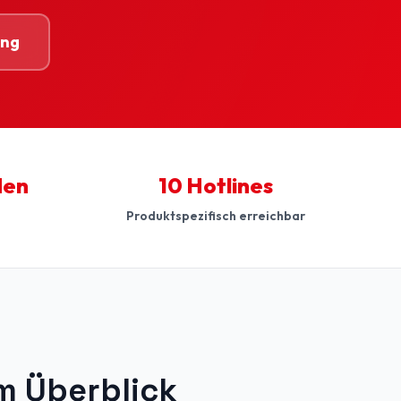
ing
den
10 Hotlines
Produktspezifisch erreichbar
m Überblick